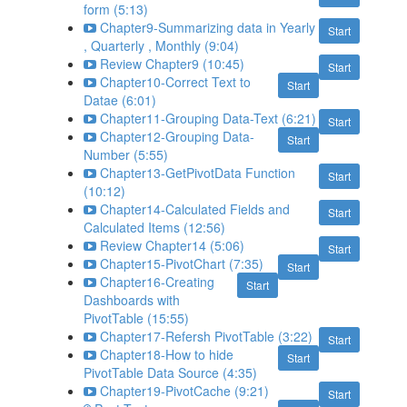
form (5:13)
Chapter9-Summarizing data in Yearly
Start
, Quarterly , Monthly (9:04)
Review Chapter9 (10:45)
Start
Chapter10-Correct Text to
Start
Datae (6:01)
Chapter11-Grouping Data-Text (6:21)
Start
Chapter12-Grouping Data-
Start
Number (5:55)
Chapter13-GetPivotData Function
Start
(10:12)
Chapter14-Calculated Fields and
Start
Calculated Items (12:56)
Review Chapter14 (5:06)
Start
Chapter15-PivotChart (7:35)
Start
Chapter16-Creating
Start
Dashboards with
PivotTable (15:55)
Chapter17-Refersh PivotTable (3:22)
Start
Chapter18-How to hide
Start
PivotTable Data Source (4:35)
Chapter19-PivotCache (9:21)
Start