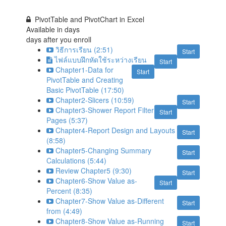
PivotTable and PivotChart in Excel
Available in
days
days after you enroll
วิธีการเรียน (2:51)
Start
ไฟล์แบบฝึกหัดใช้ระหว่างเรียน
Start
Chapter1-Data for
Start
PivotTable and Creating
Basic PivotTable (17:50)
Chapter2-Slicers (10:59)
Start
Chapter3-Shower Report Filter
Start
Pages (5:37)
Chapter4-Report Design and Layouts
Start
(8:58)
Chapter5-Changing Summary
Start
Calculations (5:44)
Review Chapter5 (9:30)
Start
Chapter6-Show Value as-
Start
Percent (8:35)
Chapter7-Show Value as-Different
Start
from (4:49)
Chapter8-Show Value as-Running
Start